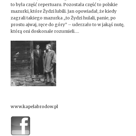
to była część repertuaru. Pozostała część to polskie
mazurki, które Żydzi lubili. Jan opowiadał, że kiedy
zagrali takiego mazurka „to Żydzi hulali, panie, po
prostu ajwaj, ręce do góry” – uderzało to w jakąś nutę,
którą oni doskonale rozumieli….
www.kapelabrodow.pl