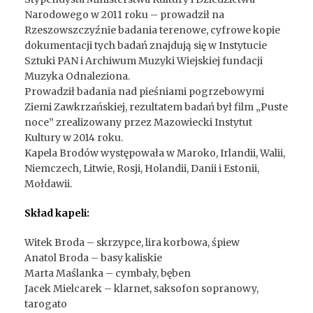
Narodowego w 2011 roku – prowadził na
Rzeszowszczyźnie badania terenowe, cyfrowe kopie
dokumentacji tych badań znajdują się w Instytucie
Sztuki PAN i Archiwum Muzyki Wiejskiej fundacji
Muzyka Odnaleziona.
Prowadził badania nad pieśniami pogrzebowymi
Ziemi Zawkrzańskiej, rezultatem badań był film „Puste
noce” zrealizowany przez Mazowiecki Instytut
Kultury w 2014 roku.
Kapela Brodów występowała w Maroko, Irlandii, Walii,
Niemczech, Litwie, Rosji, Holandii, Danii i Estonii,
Mołdawii.
Skład kapeli:
Witek Broda – skrzypce, lira korbowa, śpiew
Anatol Broda – basy kaliskie
Marta Maślanka – cymbały, bęben
Jacek Mielcarek – klarnet, saksofon sopranowy,
tarogato