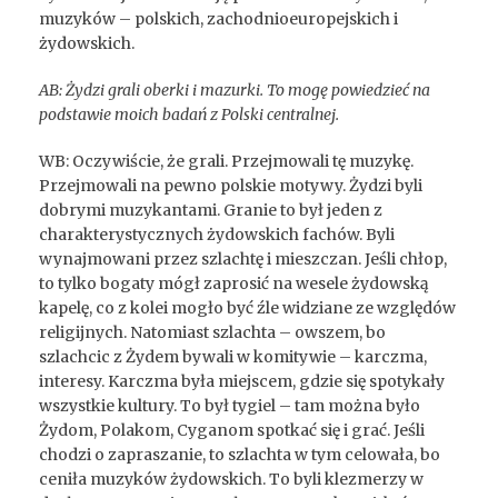
muzyków – polskich, zachodnioeuropejskich i
żydowskich.
AB: Żydzi grali oberki i mazurki. To mogę powiedzieć na
podstawie moich badań z Polski centralnej.
WB: Oczywiście, że grali. Przejmowali tę muzykę.
Przejmowali na pewno polskie motywy. Żydzi byli
dobrymi muzykantami. Granie to był jeden z
charakterystycznych żydowskich fachów. Byli
wynajmowani przez szlachtę i mieszczan. Jeśli chłop,
to tylko bogaty mógł zaprosić na wesele żydowską
kapelę, co z kolei mogło być źle widziane ze względów
religijnych. Natomiast szlachta – owszem, bo
szlachcic z Żydem bywali w komitywie – karczma,
interesy. Karczma była miejscem, gdzie się spotykały
wszystkie kultury. To był tygiel – tam można było
Żydom, Polakom, Cyganom spotkać się i grać. Jeśli
chodzi o zapraszanie, to szlachta w tym celowała, bo
ceniła muzyków żydowskich. To byli klezmerzy w