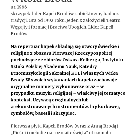
ur. 1966
skrzypek, lider Kapeli Brodów, subiektywny badacz
tradycji. Gra od 1992 roku. Jeden z założycieli Teatru
Węgajty i formacji Bractwa Ubogich. Lider Kapeli
Brodów.
Na repertuar kapeli składają się utwory świeckie i
religijne z obszaru Pierwszej Rzeczypospolitej
pochodzące ze zbiorów Oskara Kolberga, Instytutu
Sztuki Polskiej Akademii Nauk, Katedry
Etnomuzykologii Sakralnej KUL i własnych Witka
Brody. W swoich wykonaniach kapela zachowuje
oryginalne maniery wykonawcze oraz – w
przypadku muzyki religijnej – właściwy jej tematyce
kontekst. Używają oryginalnych lub
zrekonstruowanych instrumentów: liry korbowej,
cymbałów, basetli i skrzypiec.
Pierwsza płyta Kapeli Brodów (wraz z Anną Brodą) –
„Pieśni i melodie na rozmaite święta” otrzymała