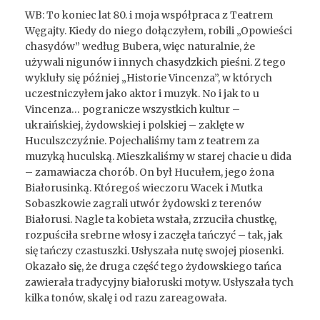
WB: To koniec lat 80. i moja współpraca z Teatrem
Węgajty. Kiedy do niego dołączyłem, robili „Opowieści
chasydów” według Bubera, więc naturalnie, że
używali nigunów i innych chasydzkich pieśni. Z tego
wykluły się później „Historie Vincenza”, w których
uczestniczyłem jako aktor i muzyk. No i jak to u
Vincenza… pogranicze wszystkich kultur –
ukraińskiej, żydowskiej i polskiej – zaklęte w
Huculszczyźnie. Pojechaliśmy tam z teatrem za
muzyką huculską. Mieszkaliśmy w starej chacie u dida
– zamawiacza chorób. On był Hucułem, jego żona
Białorusinką. Któregoś wieczoru Wacek i Mutka
Sobaszkowie zagrali utwór żydowski z terenów
Białorusi. Nagle ta kobieta wstała, zrzuciła chustkę,
rozpuściła srebrne włosy i zaczęła tańczyć – tak, jak
się tańczy czastuszki. Usłyszała nutę swojej piosenki.
Okazało się, że druga część tego żydowskiego tańca
zawierała tradycyjny białoruski motyw. Usłyszała tych
kilka tonów, skalę i od razu zareagowała.