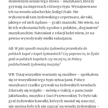
dosłownym sensie tego słowa – muzykanci, którzy
grywają na imprezach różnego typu. Wynajmowano
ich na wesela szlacheckie, kuligi i bale. Nie
wykonywali tam żydowskiego repertuaru, ale taki,
jakiego od nich żądano – grali i mazurki. Nie wiem, na
ile ich wykonania były zgodne z polskim „dogmatem”
muzykanckim. Natomiast z relacji ludzi wiem, że na
pewno wywoływały wielki entuzjazm.
AB:
W jaki sposób muzyka żydowska przenikała do
polskich kapel z kapel żydowskich? Czy poprzez to, że Żydzi
grali w polskich kapelach czy raczej to, że Polacy
podsłuchiwali żydowską muzykę?
WB: Tutaj wszystkie warianty są możliwe – spotkałem
się ze wszystkimi tego typu sytuacjami. Polscy
muzykanci rzadko grywali na żydowskich weselach.
Zdarzały się wyjątki – mówię o Galicji, o panu Janie
Jakielaszku, muzyku z Gaci Przeworskiej. To było tak:
grał żydowskie kawałki, których musiał się nauczyć,
nie można było ich nie zagrać na weselu żydowskim –