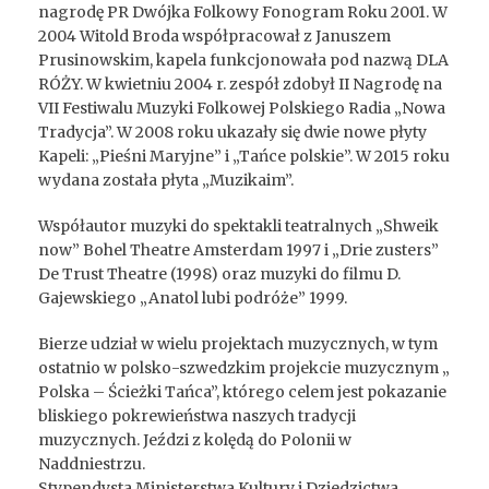
nagrodę PR Dwójka Folkowy Fonogram Roku 2001. W
2004 Witold Broda współpracował z Januszem
Prusinowskim, kapela funkcjonowała pod nazwą DLA
RÓŻY. W kwietniu 2004 r. zespół zdobył II Nagrodę na
VII Festiwalu Muzyki Folkowej Polskiego Radia „Nowa
Tradycja”. W 2008 roku ukazały się dwie nowe płyty
Kapeli: „Pieśni Maryjne” i „Tańce polskie”. W 2015 roku
wydana została płyta „Muzikaim”.
Współautor muzyki do spektakli teatralnych „Shweik
now” Bohel Theatre Amsterdam 1997 i „Drie zusters”
De Trust Theatre (1998) oraz muzyki do filmu D.
Gajewskiego „Anatol lubi podróże” 1999.
Bierze udział w wielu projektach muzycznych, w tym
ostatnio w polsko-szwedzkim projekcie muzycznym „
Polska – Ścieżki Tańca”, którego celem jest pokazanie
bliskiego pokrewieństwa naszych tradycji
muzycznych. Jeździ z kolędą do Polonii w
Naddniestrzu.
Stypendysta Ministerstwa Kultury i Dziedzictwa