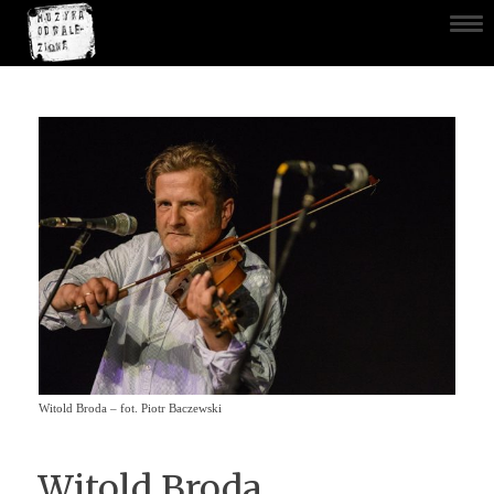
Witold Broda – fot. Piotr Baczewski
Witold Broda