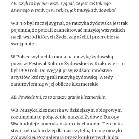
AB: Czyli to był pierwszy sygnał, że jest coś takiego
dziwnego w tradycji wiejskiej, jak muzyka żydowska?
WB: To był raczej sygnał, że muzyka żydowska jest tak
pojemna, że potrafi zaanektować muzykę wszystkich
nacji, wśród których Żydzi zagościli, i przerobić na
swoją nutę.
W Polsce wybuchła moda na muzykę żydowską,
powstał Festiwal Kultury Żydowskiej w Krakowie – to
był 1990 rok. Do Węgajt przyjeżdżało mnóstwo
artystów, którzy grali muzykę żydowską. Wtedy
zanurzyłem się w jej oblicze klezmerskie.
AB: Powiedz mi, co to znaczy granie klezmerskie.
WB: Muzyka klezmerska w dzisiejszym obiegowym
rozumieniu to połączenie muzyki Żydów z Europy
Wschodniej z amerykańskim dixielandem. Ten miks
stworzył najbardziej dla nas czytelną formę muzyki
żydowskiej. Poznałem ją przez konkretnych ludzi,