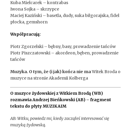
Kuba Mielcarek – kontrabas
Iwona Sojka – skrzypce
Maciej Kaziński – basetla, dudy, suka biłgorajska, fidel
płocka, gemshorn
Współpracują:
Piotr Zgorzelski – bębny, basy, prowadzenie tańców
Piotr Piszczatowski – akordeon, bęben, prowadzenie
tańców
Muzyka. O tym, że (i jak) końca nie ma
Witek Broda o
muzyce na stronie Akademii Kolberga
O muzyce żydowskiej z Witkiem Brodą (WB)
rozmawia Andrzej Bieńkowski (AB) – fragment
tekstu do płyty MUZIKAIM
AB: Witku, powiedz mi, kiedy zacząłeś interesować się
muzyką żydowską.