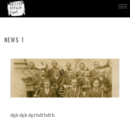
NEWS 1
Print
Email
21 lutego 2016
dgh dgh dgf hdf hdf h