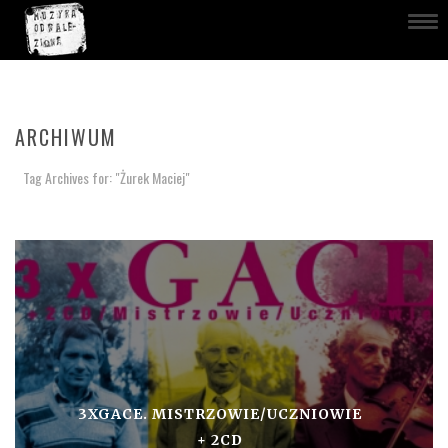
ARCHIWUM
Tag Archives for: "Żurek Maciej"
3XGACE. MISTRZOWIE/UCZNIOWIE
+ 2CD