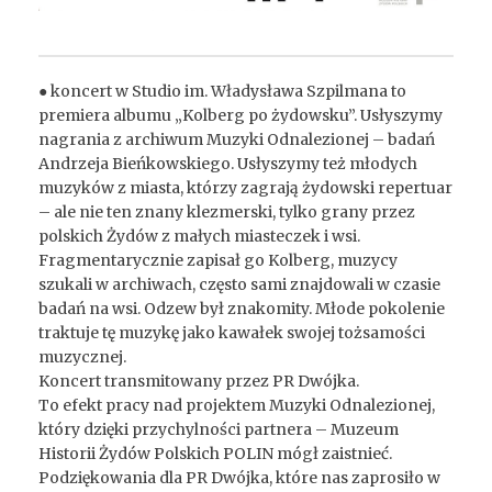
● koncert w Studio im. Władysława Szpilmana to
premiera albumu „Kolberg po żydowsku”. Usłyszymy
nagrania z archiwum Muzyki Odnalezionej – badań
Andrzeja Bieńkowskiego. Usłyszymy też młodych
muzyków z miasta, którzy zagrają żydowski repertuar
– ale nie ten znany klezmerski, tylko grany przez
polskich Żydów z małych miasteczek i wsi.
Fragmentarycznie zapisał go Kolberg, muzycy
szukali w archiwach, często sami znajdowali w czasie
badań na wsi. Odzew był znakomity. Młode pokolenie
traktuje tę muzykę jako kawałek swojej tożsamości
muzycznej.
Koncert transmitowany przez PR Dwójka.
To efekt pracy nad projektem Muzyki Odnalezionej,
który dzięki przychylności partnera – Muzeum
Historii Żydów Polskich POLIN mógł zaistnieć.
Podziękowania dla PR Dwójka, które nas zaprosiło w