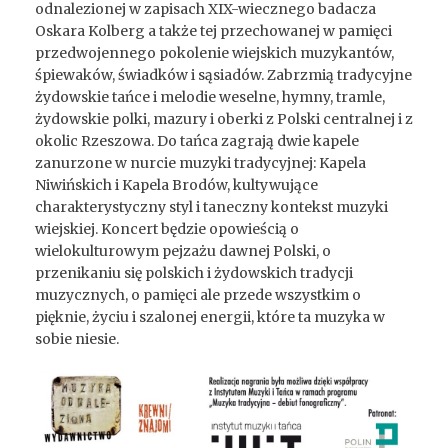
odnalezionej w zapisach XIX-wiecznego badacza
Oskara Kolberg a także tej przechowanej w pamięci
przedwojennego pokolenie wiejskich muzykantów,
śpiewaków, świadków i sąsiadów. Zabrzmią tradycyjne
żydowskie tańce i melodie weselne, hymny, tramle,
żydowskie polki, mazury i oberki z Polski centralnej i z
okolic Rzeszowa. Do tańca zagrają dwie kapele
zanurzone w nurcie muzyki tradycyjnej: Kapela
Niwińskich i Kapela Brodów, kultywujące
charakterystyczny styl i taneczny kontekst muzyki
wiejskiej. Koncert będzie opowieścią o
wielokulturowym pejzażu dawnej Polski, o
przenikaniu się polskich i żydowskich tradycji
muzycznych, o pamięci ale przede wszystkim o
pięknie, życiu i szalonej energii, które ta muzyka w
sobie niesie.