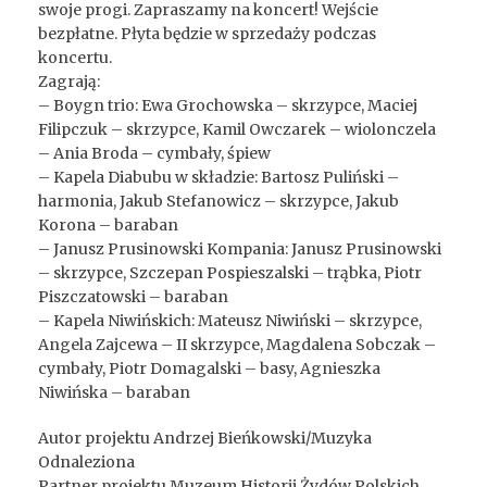
swoje progi. Zapraszamy na koncert! Wejście
bezpłatne. Płyta będzie w sprzedaży podczas
koncertu.
Zagrają:
– Boygn trio: Ewa Grochowska – skrzypce, Maciej
Filipczuk – skrzypce, Kamil Owczarek – wiolonczela
– Ania Broda – cymbały, śpiew
– Kapela Diabubu w składzie: Bartosz Puliński –
harmonia, Jakub Stefanowicz – skrzypce, Jakub
Korona – baraban
– Janusz Prusinowski Kompania: Janusz Prusinowski
– skrzypce, Szczepan Pospieszalski – trąbka, Piotr
Piszczatowski – baraban
– Kapela Niwińskich: Mateusz Niwiński – skrzypce,
Angela Zajcewa – II skrzypce, Magdalena Sobczak –
cymbały, Piotr Domagalski – basy, Agnieszka
Niwińska – baraban
Autor projektu Andrzej Bieńkowski/Muzyka
Odnaleziona
Partner projektu Muzeum Historii Żydów Polskich