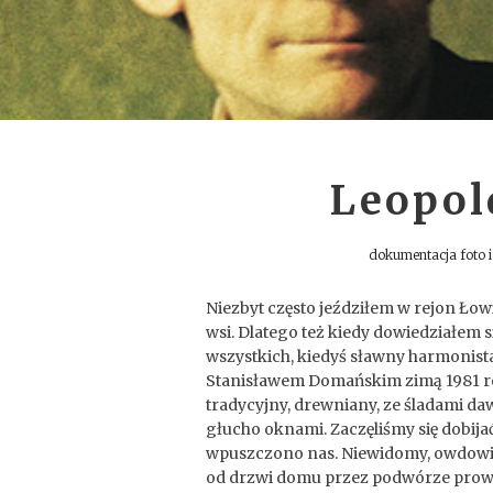
Leopol
dokumentacja foto 
Niezbyt często jeździłem w rejon Ło
wsi. Dlatego też kiedy dowiedziałem 
wszystkich, kiedyś sławny harmonista
Stanisławem Domańskim zimą 1981 ro
tradycyjny, drewniany, ze śladami da
głucho oknami. Zaczęliśmy się dobija
wpuszczono nas. Niewidomy, owdowia
od drzwi domu przez podwórze prowadz