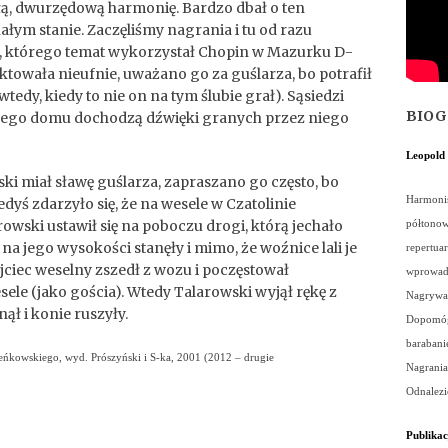
ałą, dwurzędową harmonię. Bardzo dbał o ten
łym stanie. Zaczęliśmy nagrania i tu od razu
a, którego temat wykorzystał Chopin w Mazurku D-
ktowała nieufnie, uważano go za guślarza, bo potrafił
tedy, kiedy to nie on na tym ślubie grał). Sąsiedzi
BIO
 z jego domu dochodzą dźwięki granych przez niego
Leopold 
i miał sławę guślarza, zapraszano go często, bo
Harmonis
iedyś zdarzyło się, że na wesele w Czatolinie
wski ustawił się na poboczu drogi, którą jechało
półtonow
 na jego wysokości stanęły i mimo, że woźnice lali je
repertua
 ojciec weselny zszedł z wozu i poczęstował
wprowadzi
ele (jako gościa). Wtedy Talarowski wyjął rękę z
Nagrywał
nął i konie ruszyły.
Dopomógł
barabanie
eńkowskiego, wyd. Prószyński i S-ka, 2001 (2012 – drugie
Nagrania
Odnalezi
Publikac