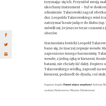
trzymając się ich. Przyniósł swoją m
ukochany instrument – był w doskona
zdumienie. Talarowski zagrał oberk
dur. Leopolda Talarowskiego wieś tra
zatrzymać konie jadące do ślubu (np. w
mówili mi, że jeszcze teraz czasami
oberów.
Harmonista łowicki Leopold Talarowsk
bano się, że inaczej zepsuje wesele. K
zaproszono innego harmonistę. Talaro
wesele, z jedną ręką w kieszeni. Konie
batami, nie chciały iść dalej. Dopiero
Talarowskiego wódką, zaprosił na wes
kieszeni, podszedł do dyszla, coś stuk
fragment książki
Ostatni wiejscy muzykanci
Andrzeja Bi
wydanie,Wydawnictwo Muzyka Odnaleziona)