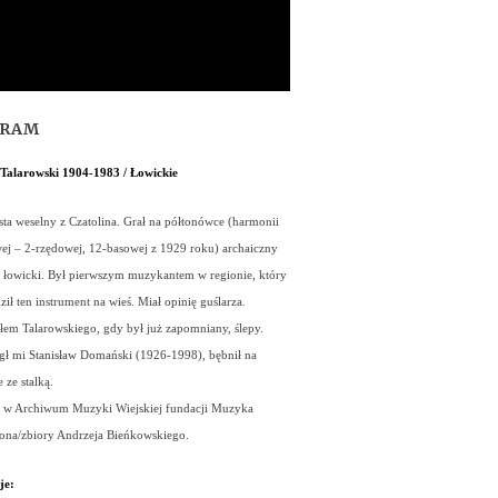
GRAM
Talarowski 1904-1983 / Łowickie
ta weselny z Czatolina. Grał na półtonówce (harmonii
ej – 2-rzędowej, 12-basowej z 1929 roku) archaiczny
r łowicki. Był pierwszym muzykantem w regionie, który
ł ten instrument na wieś. Miał opinię guślarza.
em Talarowskiego, gdy był już zapomniany, ślepy.
 mi Stanisław Domański (1926-1998), bębnił na
 ze stalką.
 w Archiwum Muzyki Wiejskiej fundacji Muzyka
ona/zbiory Andrzeja Bieńkowskiego.
je: