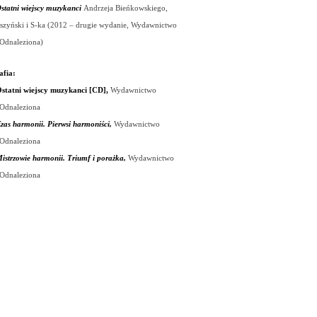
statni wiejscy muzykanci
Andrzeja Bieńkowskiego,
szyński i S-ka (2012 – drugie wydanie,
Wydawnictwo
Odnaleziona)
afia:
statni wiejscy muzykanci [CD],
Wydawnictwo
Odnaleziona
zas harmonii. Pierwsi harmoniści,
Wydawnictwo
Odnaleziona
istrzowie harmonii. Triumf i porażka,
Wydawnictwo
Odnaleziona