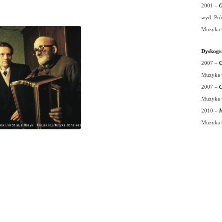
2001
–
O
wyd. Pró
Muzyka 
Dyskogr
2007
–
O
Muzyka 
2007 –
C
Muzyka 
2010
–
M
Muzyka 