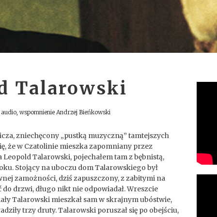
d Talarowski
i audio, wspomnienie Andrzej Bieńkowski
wicza, zniechęcony „pustką muzyczną” tamtejszych
się, że w Czatolinie mieszka zapomniany przez
 Leopold Talarowski, pojechałem tam z bębnistą,
ku. Stojący na uboczu dom Talarowskiego był
wnej zamożności, dziś zapuszczony, z zabitymi na
ć do drzwi, długo nikt nie odpowiadał. Wreszcie
ły Talarowski mieszkał sam w skrajnym ubóstwie,
iły trzy druty. Talarowski poruszał się po obejściu,