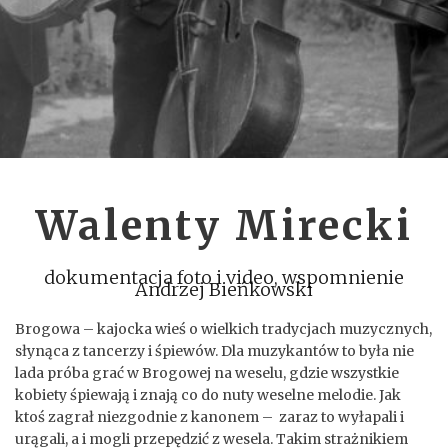
Walenty Mirecki
dokumentacja foto i video, wspomnienie
Andrzej Bieńkowski
Brogowa – kajocka wieś o wielkich tradycjach muzycznych,
słynąca z tancerzy i śpiewów. Dla muzykantów to była nie
lada próba grać w Brogowej na weselu, gdzie wszystkie
kobiety śpiewają i znają co do nuty weselne melodie. Jak
ktoś zagrał niezgodnie z kanonem – zaraz to wyłapali i
urągali, a i mogli przepędzić z wesela. Takim strażnikiem