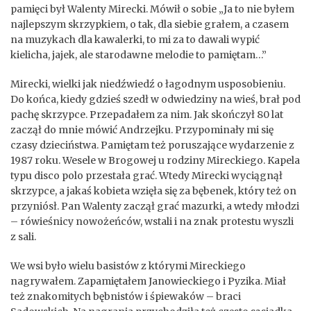
pamięci był Walenty Mirecki. Mówił o sobie „Ja to nie byłem
najlepszym skrzypkiem, o tak, dla siebie grałem, a czasem
na muzykach dla kawalerki, to mi za to dawali wypić
kielicha, jajek, ale starodawne melodie to pamiętam…”
Mirecki, wielki jak niedźwiedź o łagodnym usposobieniu.
Do końca, kiedy gdzieś szedł w odwiedziny na wieś, brał pod
pachę skrzypce. Przepadałem za nim. Jak skończył 80 lat
zaczął do mnie mówić Andrzejku. Przypominały mi się
czasy dzieciństwa. Pamiętam też poruszające wydarzenie z
1987 roku. Wesele w Brogowej u rodziny Mireckiego. Kapela
typu disco polo przestała grać. Wtedy Mirecki wyciągnął
skrzypce, a jakaś kobieta wzięła się za bębenek, który też on
przyniósł. Pan Walenty zaczął grać mazurki, a wtedy młodzi
– rówieśnicy nowożeńców, wstali i na znak protestu wyszli
z sali.
We wsi było wielu basistów z którymi Mireckiego
nagrywałem. Zapamiętałem Janowieckiego i Pyzika. Miał
też znakomitych bębnistów i śpiewaków – braci