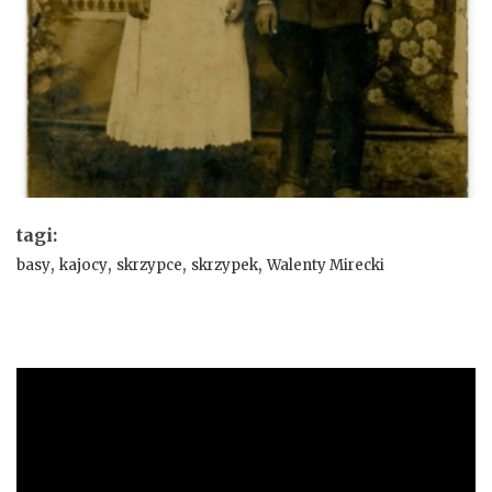
tagi:
,
,
,
,
basy
kajocy
skrzypce
skrzypek
Walenty Mirecki