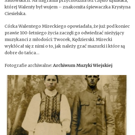
Sadowskich. Na nagrania przychodziła też często sąsiadka,
której Walenty był wujem – znakomita śpiewaczka Krystyna
Ciesielska.
Córka Walentego Mireckiego opowiadała, że już pod koniec
prawie 100-letniego życia zaczęli go odwiedzać nieżyjący
muzykanci z młodości: Tworek, Kędzierski. Mirecki
wykłócał się z nimi o to, jak należy grać mazurki i które są
dobre do tańca…
Fotografie archiwalne:
Archiwum Muzyki Wiejskiej