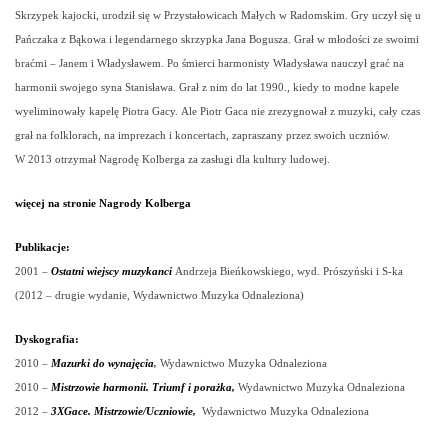
Skrzypek kajocki, urodził się w Przystałowicach Małych w Radomskim. Gry uczył się u
Pańczaka z Bąkowa i legendarnego skrzypka Jana Bogusza. Grał w młodości ze swoimi
braćmi – Janem i Władysławem. Po śmierci harmonisty Władysława nauczył grać na
harmonii swojego syna Stanisława. Grał z nim do lat 1990., kiedy to modne kapele
wyeliminowały kapelę Piotra Gacy. Ale Piotr Gaca nie zrezygnował z muzyki, cały czas
grał na folklorach, na imprezach i koncertach, zapraszany przez swoich uczniów.
W 2013 otrzymał Nagrodę Kolberga za zasługi dla kultury ludowej.
więcej na stronie Nagrody Kolberga
Publikacje:
2001
–
Ostatni wiejscy muzykanci
Andrzeja Bieńkowskiego, wyd. Prószyński i S-ka
(2012 – drugie wydanie,
Wydawnictwo Muzyka Odnaleziona)
Dyskografia:
2010
–
Mazurki do wynajęcia
,
Wydawnictwo Muzyka Odnaleziona
2010 –
Mistrzowie harmonii. Triumf i porażka,
Wydawnictwo Muzyka Odnaleziona
2012 –
3XGace
. Mistrzowie/Uczniowie
,
Wydawnictwo Muzyka Odnaleziona