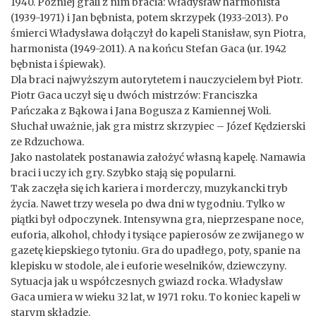
1940. Później grali z nim bracia: Władysław harmonista
(1939-1971) i Jan bębnista, potem skrzypek (1933-2013). Po
śmierci Władysława dołączył do kapeli Stanisław, syn Piotra,
harmonista (1949-2011). A na końcu Stefan Gaca (ur. 1942
bębnista i śpiewak).
Dla braci najwyższym autorytetem i nauczycielem był Piotr.
Piotr Gaca uczył się u dwóch mistrzów: Franciszka
Pańczaka z Bąkowa i Jana Bogusza z Kamiennej Woli.
Słuchał uważnie, jak gra mistrz skrzypiec – Józef Kędzierski
ze Rdzuchowa.
Jako nastolatek postanawia założyć własną kapelę. Namawia
braci i uczy ich gry. Szybko stają się popularni.
Tak zaczęła się ich kariera i morderczy, muzykancki tryb
życia. Nawet trzy wesela po dwa dni w tygodniu. Tylko w
piątki był odpoczynek. Intensywna gra, nieprzespane noce,
euforia, alkohol, chłody i tysiące papierosów ze zwijanego w
gazetę kiepskiego tytoniu. Gra do upadłego, poty, spanie na
klepisku w stodole, ale i euforie weselników, dziewczyny.
Sytuacja jak u współczesnych gwiazd rocka. Władysław
Gaca umiera w wieku 32 lat, w 1971 roku. To koniec kapeli w
starym składzie.