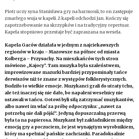
Piotr uczy syna Stanisława gry na harmonii, to on zastępuje
zmarłego wuja w kapeli. Z kapeli odchodzi Jan. Kończy się
zapotrzebowanie na skrzypków i na tradycyjny repertuar.
Kapela stopniowo przestaje być zapraszana na wesela.
Kapela Gaców działała w jednym z najciekawszych
regionów w kraju – Mazowsze na północ od miasta
Kolberga – Przysuchy. Na mieszkańców tych stron
mówiono „Kajocy”. Tam muzyka była szaleństwem,
improwizowane mazurki bardziej przypominały tańce
derwiszów niż te znane z występów folklorystycznych.
Budziło to wielkie emocje. Muzykanci grali do utraty tchu,
ale też inaczej się nie dało, bo napaleni weselnicy nie
ustawali w tańcu. Gotowi byli siłą zatrzymać muzykantów,
albo nawet im wlać za próbę odpoczynku: „nawet za
potrzebą nie dali pójść”. Jedyną dopuszczalną przerwą
była ta na papierosa. Muzykant był zakładnikiem między
emocją gry a poczuciem, że jest wynajętym wyrobnikiem,
który ma spełniać pańskie zachcianki. Paradoksalnie