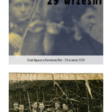
Dzień Bogusza w Kamiennej Woli – 29 września 2018
Dzień Bogusza w Kamiennej Woli – 29 września 2018