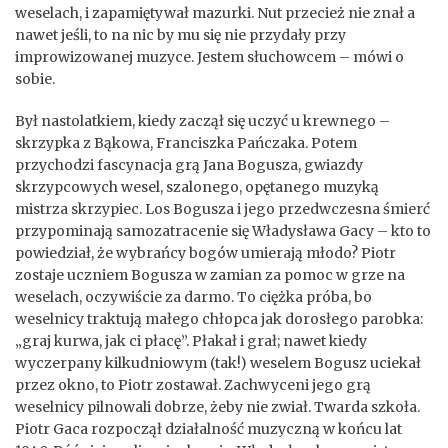
weselach, i zapamiętywał mazurki. Nut przecież nie znał a
nawet jeśli, to na nic by mu się nie przydały przy
improwizowanej muzyce. Jestem słuchowcem – mówi o
sobie.
Był nastolatkiem, kiedy zaczął się uczyć u krewnego –
skrzypka z Bąkowa, Franciszka Pańczaka. Potem
przychodzi fascynacja grą Jana Bogusza, gwiazdy
skrzypcowych wesel, szalonego, opętanego muzyką
mistrza skrzypiec. Los Bogusza i jego przedwczesna śmierć
przypominają samozatracenie się Władysława Gacy – kto to
powiedział, że wybrańcy bogów umierają młodo? Piotr
zostaje uczniem Bogusza w zamian za pomoc w grze na
weselach, oczywiście za darmo. To ciężka próba, bo
weselnicy traktują małego chłopca jak dorosłego parobka:
„graj kurwa, jak ci płacę”. Płakał i grał; nawet kiedy
wyczerpany kilkudniowym (tak!) weselem Bogusz uciekał
przez okno, to Piotr zostawał. Zachwyceni jego grą
weselnicy pilnowali dobrze, żeby nie zwiał. Twarda szkoła.
Piotr Gaca rozpoczął działalność muzyczną w końcu lat