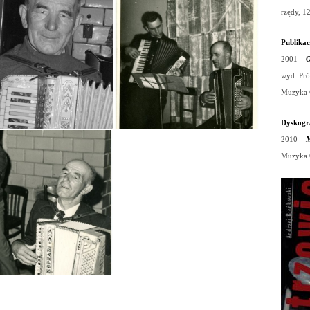
rzędy, 1
Publikac
2001
–
O
wyd. Pró
Muzyka 
Dyskogr
2010
–
M
Muzyka 