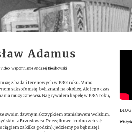
sław Adamus
i video, wspomnienie Andrzej Bieńkowski
m się z badań terenowych w 1983 roku. Mimo
nem saksofonistą, byli znani na okolicę. Ale jego czas
dobania muzyczne wsi. Nagrywałem kapelę w 1984 roku,
BIO
 ze swoim dawnym skrzypkiem Stanisławem Wolskim,
yńskim z Brzustowca. Początkowo trudno zebrać
Władysł
ociągiem za kilka godzin), jedziemy po bębnistę i