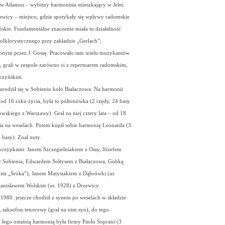
w Adamus – wybitny harmonista mieszkający w Jelni
ewicy – miejscu, gdzie spotykały się wpływy radomskie
ńskie. Fundamentalne znaczenie miała tu działalność
folklorystycznego przy zakładzie „Gerlach”,
nym przez J. Gossę. Pracowało tam wielu muzykantów
y, grali w zespole zarówno ci z repertuarem radomskim,
oczyńskim.
rodził się w Sobieniu koło Białaczowa. Na harmonii
 od 16 roku życia, była to półtonówka (2 rzędy, 24 basy
owskiego z Warszawy). Grał na niej cztery lata – od 18
ia na weselach.
Potem kupił sobie harmonię Leonarda (3
 basy). Znał nuty.
skrzypkami: Janem Szczegielniakiem z Ossy, Józefem
 Sobienia, Edwardem Sołtysem z Białaczowa, Gubką
im „Sroka”), Janem Matysiakiem z Dąbrówki (ur.
tanisławem Wolskim (ur. 1928) z Drzewicy.
 1980. jeszcze chodził z synem po weselach w składzie:
, saksofon tenorowy (grał na nim syn), do tego
. Jego ostatnią harmonią była firmy Paolo Soprani (3