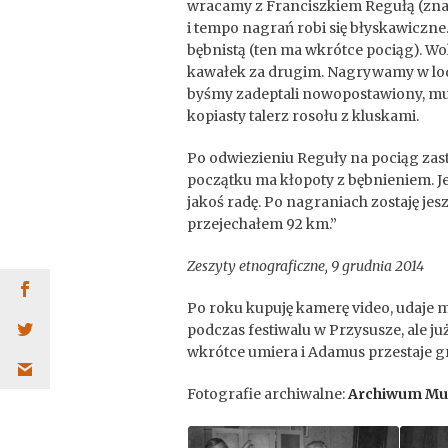
wracamy z Franciszkiem Regułą (zna
i tempo nagrań robi się błyskawiczne
bębnistą (ten ma wkrótce pociąg). Wol
kawałek za drugim. Nagrywamy w lod
byśmy zadeptali nowopostawiony, mu
kopiasty talerz rosołu z kluskami.
Po odwiezieniu Reguły na pociąg zas
początku ma kłopoty z bębnieniem. Je
jakoś radę. Po nagraniach zostaję jes
przejechałem 92 km.”
Zeszyty etnograficzne, 9 grudnia 2014
Po roku kupuję kamerę video, udaje 
podczas festiwalu w Przysusze, ale j
wkrótce umiera i Adamus przestaje g
Fotografie archiwalne:
Archiwum Muz