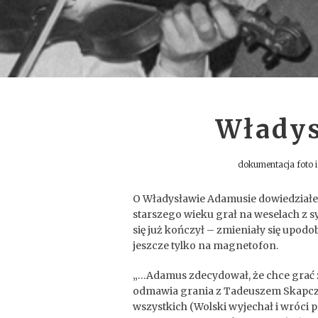
Włady
dokumentacja foto 
O Władysławie Adamusie dowiedziałe
starszego wieku grał na weselach z sy
się już kończył – zmieniały się upo
jeszcze tylko na magnetofon.
„…Adamus zdecydował, że chce grać
odmawia grania z Tadeuszem Skapcz
wszystkich (Wolski wyjechał i wróci p