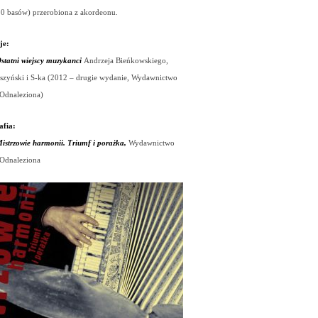
20 basów) przerobiona z akordeonu.
je:
statni wiejscy muzykanci
Andrzeja Bieńkowskiego,
szyński i S-ka (2012 – drugie wydanie,
Wydawnictwo
Odnaleziona)
afia:
istrzowie harmonii. Triumf i porażka,
Wydawnictwo
Odnaleziona