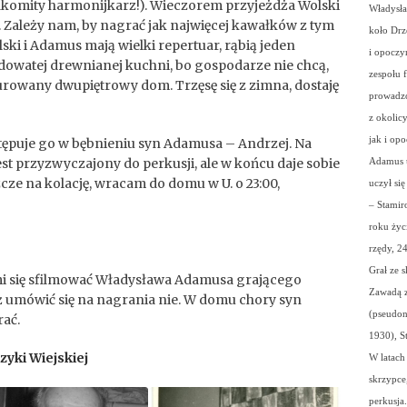
komity harmonijkarz!). Wieczorem przyjeżdża Wolski
Władysła
. Zależy nam, by nagrać jak najwięcej kawałków z tym
koło Drz
ski i Adamus mają wielki repertuar, rąbią jeden
i opoczy
owatej drewnianej kuchni, bo gospodarze nie chcą,
zespołu 
rowany dwupiętrowy dom. Trzęsę się z zimna, dostaję
prowadzo
z okolic
jak i op
tępuje go w bębnieniu syn Adamusa – Andrzej. Na
st przyzwyczajony do perkusji, ale w końcu daje sobie
Adamus u
zcze na kolację, wracam do domu w U. o 23:00,
uczył się
– Stamir
roku życ
rzędy, 24
Grał ze 
mi się sfilmować Władysława Adamusa grającego
Zawadą z
uż umówić się na nagrania nie. W domu chory syn
(pseudon
rać.
1930), S
yki Wiejskiej
W latach
skrzypce
perkusja