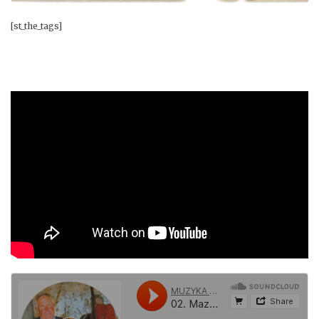
[st_the_tags]