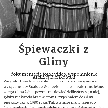
Śpiewaczki z
Gliny
dokumentacja foto i video, wspomnienie
Andrzej Bieńkowski
Wieś jakich wiele w Rawskim, mała ulicówka wciśnięta w
wyrąbane lasy Spalskie. Słabe ziemie, ale bogate runo leśne.
Z tego Glina żyła. I pewnie nie dowiedzielibyśmy się o niej,
gdyby nie kapela braci Metów. Przyjechałem do Gliny
pierwszy raz w 1980 roku. Tak wiem, że mam napisać o
śpiewaczkach, ale nie zebrałyby się razem zaśpiewać, gdyby