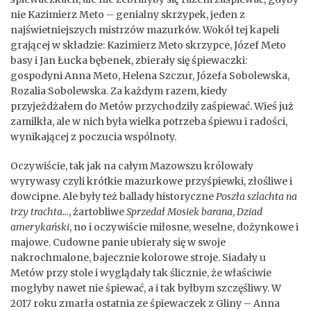
nie Kazimierz Meto – genialny skrzypek, jeden z
najświetniejszych mistrzów mazurków. Wokół tej kapeli
grającej w składzie: Kazimierz Meto skrzypce, Józef Meto
basy i Jan Łucka bębenek, zbierały się śpiewaczki:
gospodyni Anna Meto, Helena Szczur, Józefa Sobolewska,
Rozalia Sobolewska. Za każdym razem, kiedy
przyjeżdżałem do Metów przychodziły zaśpiewać. Wieś już
zamilkła, ale w nich była wielka potrzeba śpiewu i radości,
wynikającej z poczucia wspólnoty.
Oczywiście, tak jak na całym Mazowszu królowały
wyrywasy czyli krótkie mazurkowe przyśpiewki, złośliwe i
dowcipne. Ale były też ballady historyczne
Poszła szlachta na
trzy trachta…
, żartobliwe
Sprzedał Mosiek barana
,
Dziad
amerykański
, no i oczywiście miłosne, weselne, dożynkowe i
majowe. Cudowne panie ubierały się w swoje
nakrochmalone, bajecznie kolorowe stroje. Siadały u
Metów przy stole i wyglądały tak ślicznie, że właściwie
mogłyby nawet nie śpiewać, a i tak byłbym szczęśliwy. W
2017 roku zmarła ostatnia ze śpiewaczek z Gliny – Anna