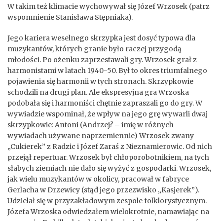
W takim też klimacie wychowywał się Józef Wrzosek (patrz
wspomnienie Stanisława Stępniaka).
Jego kariera weselnego skrzypka jest dosyć typowa dla
muzykantów, których granie było raczej przygodą
młodości. Po ożenku zaprzestawali gry. Wrzosek grał z
harmonistami w latach 1940-50. Był to okres triumfalnego
pojawienia się harmonii w tych stronach. Skrzypkowie
schodzili na drugi plan. Ale ekspresyjna gra Wrzoska
podobała się i harmoniści chętnie zapraszali go do gry. W
wywiadzie wspominał, że wpływ na jego grę wywarli dwaj
skrzypkowie: Antoni (Andrzej? – imię w różnych
wywiadach używane naprzemiennie) Wrzosek zwany
„Cukierek” z Radzic i Józef Zaraś z Nieznamierowic. Od nich
przejął repertuar. Wrzosek był chłoporobotnikiem, na tych
słabych ziemiach nie dało się wyżyć z gospodarki. Wrzosek,
jak wielu muzykantów w okolicy, pracował w fabryce
Gerlacha w Drzewicy (stąd jego przezwisko „Kasjerek”).
Udzielał się w przyzakładowym zespole folklorystycznym.
Józefa Wrzoska odwiedzałem wielokrotnie, namawiając na