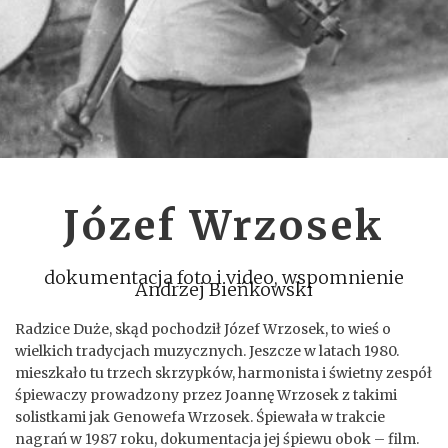
Józef Wrzosek
dokumentacja foto i video, wspomnienie
Andrzej Bieńkowski
Radzice Duże, skąd pochodził Józef Wrzosek, to wieś o
wielkich tradycjach muzycznych. Jeszcze w latach 1980.
mieszkało tu trzech skrzypków, harmonista i świetny zespół
śpiewaczy prowadzony przez Joannę Wrzosek z takimi
solistkami jak Genowefa Wrzosek. Śpiewała w trakcie
nagrań w 1987 roku, dokumentacja jej śpiewu obok – film.