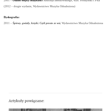
2001
–
Ostatni wiejscy muzykanci
Andrzeja Bieńkowskiego, wyd. Prószyński i S-ka
(2012 – drugie wydanie,
Wydawnictwo Muzyka Odnaleziona)
Dyskografia:
2011 –
Śpiewy, gwizdy, krzyki. Czyli prosto ze wsi,
Wydawnictwo Muzyka Odnaleziona
Artykuły powiązane: