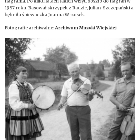
nagrania. Po kilku latach takich wizyt, doszło do nagrań w
1987 roku. Basował skrzypek z Radzic, Julian Szczepański a
bębniła śpiewaczka Joanna Wrzosek.
Fotografie archiwalne:
Archiwum Muzyki Wiejskiej