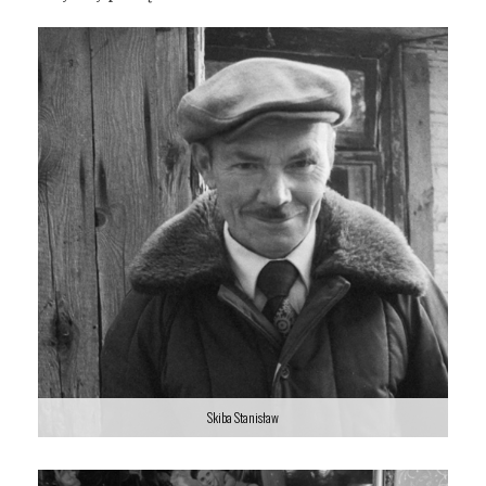
Skiba Stanisław
Skiba Stanisław