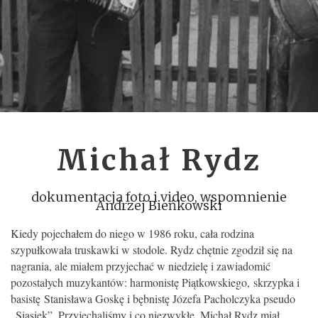
Michał Rydz
dokumentacja foto i video, wspomnienie
Andrzej Bieńkowski
Kiedy pojechałem do niego w 1986 roku, cała rodzina
szypułkowała truskawki w stodole. Rydz chętnie zgodził się na
nagrania, ale miałem przyjechać w niedzielę i zawiadomić
pozostałych muzykantów: harmonistę Piątkowskiego, skrzypka i
basistę Stanisława Goskę i bębnistę Józefa Pacholczyka pseudo
„Siasiek”. Przyjechaliśmy i co niezwykłe, Michał Rydz miał