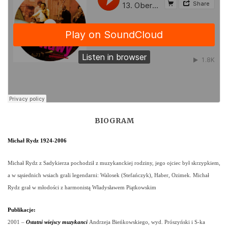
BIOGRAM
Michał Rydz 1924-2006
Michał Rydz z Sadykierza pochodził z muzykanckiej rodziny, jego ojciec był skrzypkiem,
a w sąsiednich wsiach grali legendarni: Walosek (Stefańczyk), Haber, Ozimek. Michał
Rydz grał w młodości z harmonistą Władysławem Piątkowskim
Publikacje:
2001
–
Ostatni wiejscy muzykanci
Andrzeja Bieńkowskiego, wyd. Prószyński i S-ka