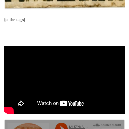
[st_the_tags]