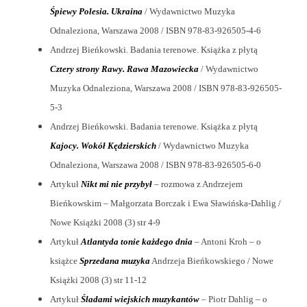
Śpiewy Polesia. Ukraina
/ Wydawnictwo Muzyka
Odnaleziona, Warszawa 2008 / ISBN 978-83-926505-4-6
Andrzej Bieńkowski. Badania terenowe. Książka z płytą
Cztery strony Rawy. Rawa Mazowiecka
/ Wydawnictwo
Muzyka Odnaleziona, Warszawa 2008 / ISBN 978-83-926505-
5-3
Andrzej Bieńkowski. Badania terenowe. Książka z płytą
Kajocy. Wokół Kędzierskich
/ Wydawnictwo Muzyka
Odnaleziona, Warszawa 2008 / ISBN 978-83-926505-6-0
Artykuł
Nikt mi nie przybył
– rozmowa z Andrzejem
Bieńkowskim – Małgorzata Borczak i Ewa Sławińska-Dahlig /
Nowe Książki 2008 (3) str 4-9
Artykuł
Atlantyda tonie każdego dnia
– Antoni Kroh – o
książce
Sprzedana muzyka
Andrzeja Bieńkowskiego / Nowe
Książki 2008 (3) str 11-12
Artykuł
Śladami wiejskich muzykantów
– Piotr Dahlig – o