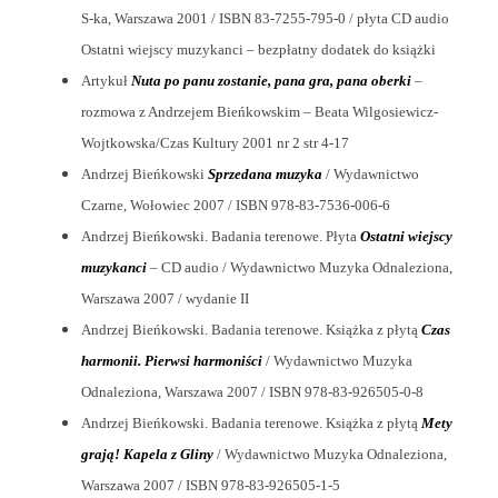
S-ka, Warszawa 2001 / ISBN 83-7255-795-0 / płyta CD audio
Ostatni wiejscy muzykanci – bezpłatny dodatek do książki
Artykuł
Nuta po panu zostanie, pana gra, pana oberki
–
rozmowa z Andrzejem Bieńkowskim – Beata Wilgosiewicz-
Wojtkowska/Czas Kultury 2001 nr 2 str 4-17
Andrzej Bieńkowski
Sprzedana muzyka
/ Wydawnictwo
Czarne, Wołowiec 2007 / ISBN 978-83-7536-006-6
Andrzej Bieńkowski. Badania terenowe. Płyta
Ostatni wiejscy
muzykanci
– CD audio / Wydawnictwo Muzyka Odnaleziona,
Warszawa 2007 / wydanie II
Andrzej Bieńkowski. Badania terenowe. Książka z płytą
Czas
harmonii. Pierwsi harmoniści
/ Wydawnictwo Muzyka
Odnaleziona, Warszawa 2007 / ISBN 978-83-926505-0-8
Andrzej Bieńkowski. Badania terenowe. Książka z płytą
Mety
grają! Kapela z Gliny
/ Wydawnictwo Muzyka Odnaleziona,
Warszawa 2007 / ISBN 978-83-926505-1-5