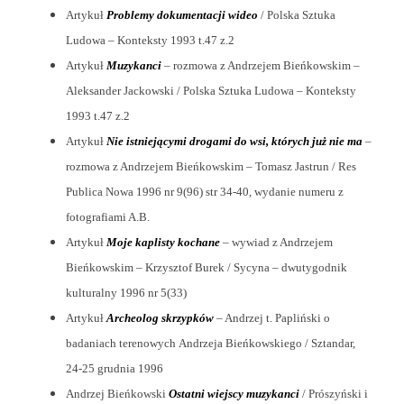
Artykuł
Problemy dokumentacji wideo
/ Polska Sztuka
Ludowa – Konteksty 1993 t.47 z.2
Artykuł
Muzykanci
– rozmowa z Andrzejem Bieńkowskim –
Aleksander Jackowski / Polska Sztuka Ludowa – Konteksty
1993 t.47 z.2
Artykuł
Nie istniejącymi drogami do wsi, których już nie ma
–
rozmowa z Andrzejem Bieńkowskim – Tomasz Jastrun / Res
Publica Nowa 1996 nr 9(96) str 34-40, wydanie numeru z
fotografiami A.B.
Artykuł
Moje kaplisty kochane
– wywiad z Andrzejem
Bieńkowskim – Krzysztof Burek / Sycyna – dwutygodnik
kulturalny 1996 nr 5(33)
Artykuł
Archeolog skrzypków
– Andrzej t. Papliński o
badaniach terenowych Andrzeja Bieńkowskiego / Sztandar,
24-25 grudnia 1996
Andrzej Bieńkowski
Ostatni wiejscy muzykanci
/ Prószyński i