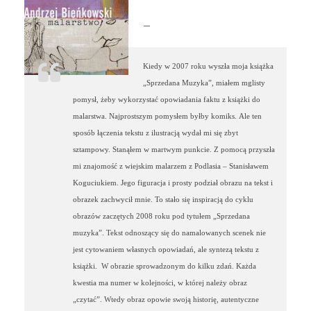
–
Kiedy w 2007 roku wyszła moja książka
„Sprzedana Muzyka”, miałem mglisty
pomysł, żeby wykorzystać opowiadania faktu z książki do
malarstwa. Najprostszym pomysłem byłby komiks. Ale ten
sposób łączenia tekstu z ilustracją wydał mi się zbyt
sztampowy. Stanąłem w martwym punkcie. Z pomocą przyszła
mi znajomość z wiejskim malarzem z Podlasia – Stanisławem
Koguciukiem. Jego figuracja i prosty podział obrazu na tekst i
obrazek zachwycił mnie. To stało się inspiracją do cyklu
obrazów zaczętych 2008 roku pod tytułem „Sprzedana
muzyka”. Tekst odnoszący się do namalowanych scenek nie
jest cytowaniem własnych opowiadań, ale syntezą tekstu z
książki. W obrazie sprowadzonym do kilku zdań. Każda
kwestia ma numer w kolejności, w której należy obraz
„czytać”. Wtedy obraz opowie swoją historię, autentyczne