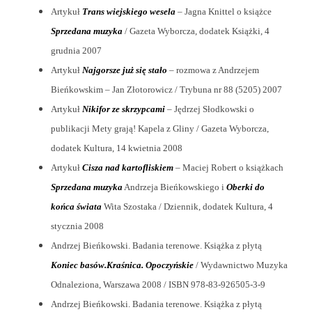
Artykuł
Trans wiejskiego wesela
– Jagna Knittel o książce
Sprzedana muzyka
/ Gazeta Wyborcza, dodatek Książki, 4
grudnia 2007
Artykuł
Najgorsze już się stało
– rozmowa z Andrzejem
Bieńkowskim – Jan Złotorowicz / Trybuna nr 88 (5205) 2007
Artykuł
Nikifor ze skrzypcami
– Jędrzej Słodkowski o
publikacji Mety grają! Kapela z Gliny / Gazeta Wyborcza,
dodatek Kultura, 14 kwietnia 2008
Artykuł
Cisza nad kartofliskiem
– Maciej Robert o książkach
Sprzedana muzyka
Andrzeja Bieńkowskiego i
Oberki do
końca świata
Wita Szostaka / Dziennik, dodatek Kultura, 4
stycznia 2008
Andrzej Bieńkowski. Badania terenowe. Książka z płytą
Koniec basów.Kraśnica. Opoczyńskie
/ Wydawnictwo Muzyka
Odnaleziona, Warszawa 2008 / ISBN 978-83-926505-3-9
Andrzej Bieńkowski. Badania terenowe. Książka z płytą