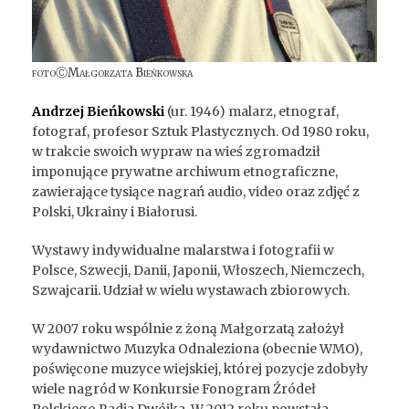
fotoⒸMałgorzata Bieńkowska
Andrzej Bieńkowski
(ur. 1946) malarz, etnograf,
fotograf, profesor Sztuk Plastycznych. Od 1980 roku,
w trakcie swoich wypraw na wieś zgromadził
imponujące prywatne archiwum etnograficzne,
zawierające tysiące nagrań audio, video oraz zdjęć z
Polski, Ukrainy i Białorusi.
Wystawy indywidualne malarstwa i fotografii w
Polsce, Szwecji, Danii, Japonii, Włoszech, Niemczech,
Szwajcarii. Udział w wielu wystawach zbiorowych.
W 2007 roku wspólnie z żoną Małgorzatą założył
wydawnictwo Muzyka Odnaleziona (obecnie WMO),
poświęcone muzyce wiejskiej, której pozycje zdobyły
wiele nagród w Konkursie Fonogram Źródeł