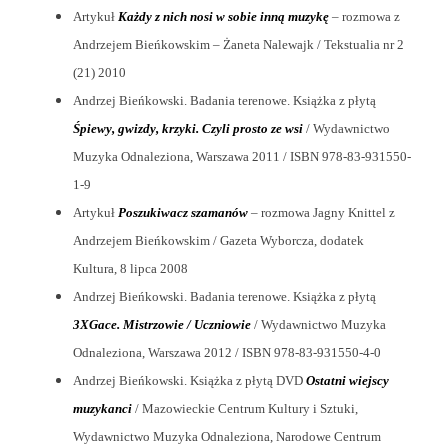
Artykuł
Każdy z nich nosi w sobie inną muzykę
– rozmowa z
Andrzejem Bieńkowskim – Żaneta Nalewajk / Tekstualia nr 2
(21) 2010
Andrzej Bieńkowski. Badania terenowe. Książka z płytą
Śpiewy, gwizdy, krzyki. Czyli prosto ze wsi
/ Wydawnictwo
Muzyka Odnaleziona, Warszawa 2011 / ISBN 978-83-931550-
1-9
Artykuł
Poszukiwacz szamanów
– rozmowa Jagny Knittel z
Andrzejem Bieńkowskim / Gazeta Wyborcza, dodatek
Kultura, 8 lipca 2008
Andrzej Bieńkowski. Badania terenowe. Książka z płytą
3XGace. Mistrzowie / Uczniowie
/ Wydawnictwo Muzyka
Odnaleziona, Warszawa 2012 / ISBN 978-83-931550-4-0
Andrzej Bieńkowski. Książka z płytą DVD
Ostatni wiejscy
muzykanci
/ Mazowieckie Centrum Kultury i Sztuki,
Wydawnictwo Muzyka Odnaleziona, Narodowe Centrum