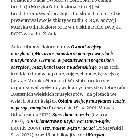
Polskiego Radia Dwójka. W 2012 roku powstała
fundacja Muzyka Odnaleziona, której jest
fundatorem. Współpracuje z Polskim Radiem, gdzie
prezentował swoje zbiory w radiu RDC, w audycji
Muzyka Odnaleziona oraz w Polskim Radio Dwójka –
RCKL w cyklu „Źródła”.
Autor filmów-dokumentów
Ostatni wiejscy
muzykanci
,
Muzyka żydowska w pamięci wiejskich
muzykantów
,
Ukraina. W poszukiwaniu pogańskich
obrzędów
,
Muzykanci Gace z Radomskiego
,
oraz serii
krótkich filmów popularyzujących muzykę wiejską
(wraz z Moniką Menciną). W ostatnim okresie
organizował wiele indywidualnych wystaw fotografii
„Ostatnich wiejskich muzykantów” na płotach we
wsiach. Autor książek
Ostatni wiejscy muzykanci-ludzie,
obyczaje, muzyka
(Prószyński i S-ka 2001, Muzyka
Odnaleziona 2012),
Sprzedana muzyka
(Czarne,
2007),
1000 kilometrów muzyki. Warszawa-Kijów
(MCKiS 2009),
Trzymałem węża w garści
(Prószyński i
S-ka 2022) oraz 15 publikacji w serii
Muzyka