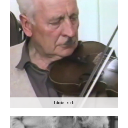
Lututów – kapela
Lututów – kapela