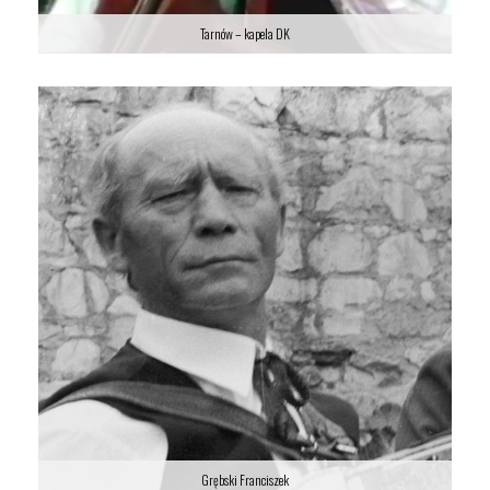
Tarnów – kapela DK
Tarnów – kapela DK
Grębski Franciszek
Grębski Franciszek