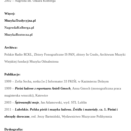
2002 – Nagroda im. Oskara Kolberga
Więcej:
MuzykaTradycyjna.pl
NagrodaKolberga.pl
MuzykaRoztocza.pl
Archiwa:
Polskie Radio RCKL, Zbiory Fonograficzne IS PAN, zbiory In Crudo, Archiwum Muzyki
Wiejskiej fundacji Muzyka Odnaleziona
Publikacje:
1999 – Zofia Socha, notka [w:] Informator 33 FKIŚL w Kazimierzu Dolnym
1999 –
Pieśni ludowe z repertuaru Anieli Gmoch
,
Anna Gmoch (monograficzna praca
magisterska wnuczki), Katowice
2003 –
Śpiewanejki moje
, Jan Adamowski, wyd. STL Lublin
2011 –
Lubelskie. Polska pieśń i muzyka ludowa. Źródła i materiały
. cz. 1. Pieśni i
obrzędy doroczne
, red. Jerzy Bartmiński, Wydawnictwo Muzyczne Polihymnia
Dyskografia: