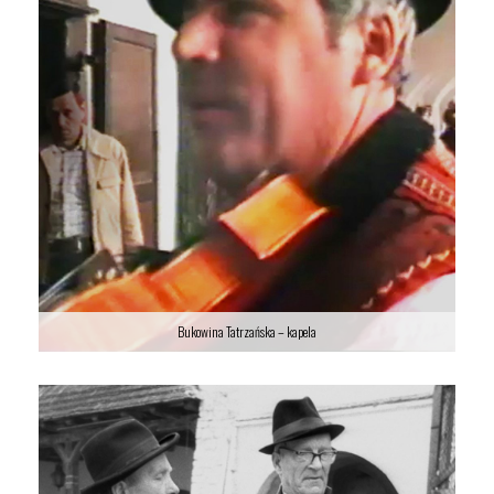
Bukowina Tatrzańska – kapela
Bukowina Tatrzańska – kapela