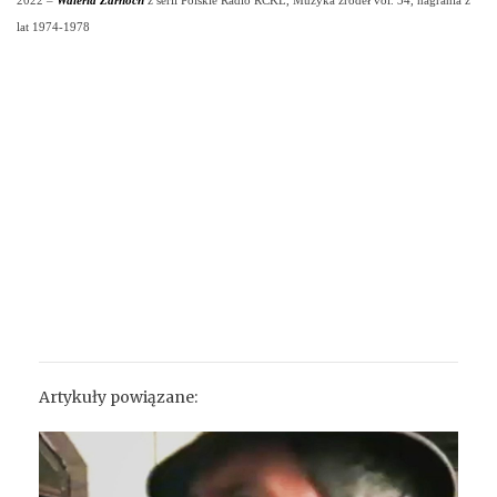
2022
–
Waleria Żarnoch
z serii Polskie Radio RCKL, Muzyka źródeł vol. 34, nagrania z
lat 1974-1978
Artykuły powiązane: