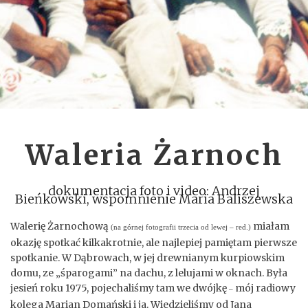
Waleria Żarnoch
dokumentacja foto i video: Andrzej
Bieńkowski, wspomnienie Maria Baliszewska
Walerię Żarnochową
miałam
(na górnej fotografii trzecia od lewej – red.)
okazję spotkać kilkakrotnie, ale najlepiej pamiętam pierwsze
spotkanie. W Dąbrowach, w jej drewnianym kurpiowskim
domu, ze „śparogami” na dachu, z lelujami w oknach. Była
jesień roku 1975, pojechaliśmy tam we dwójkę
mój radiowy
–
kolega Marian Domański i ja. Wiedzieliśmy od Jana