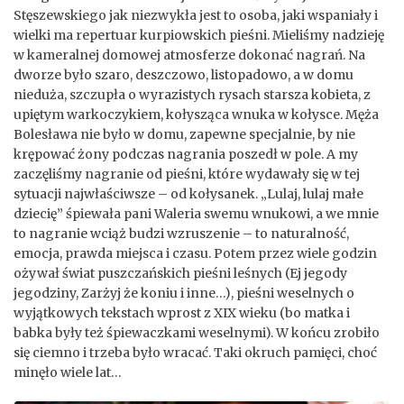
Stęszewskiego jak niezwykła jest to osoba, jaki wspaniały i
wielki ma repertuar kurpiowskich pieśni. Mieliśmy nadzieję
w kameralnej domowej atmosferze dokonać nagrań. Na
dworze było szaro, deszczowo, listopadowo, a w domu
nieduża, szczupła o wyrazistych rysach starsza kobieta, z
upiętym warkoczykiem, kołysząca wnuka w kołysce. Męża
Bolesława nie było w domu, zapewne specjalnie, by nie
krępować żony podczas nagrania poszedł w pole. A my
zaczęliśmy nagranie od pieśni, które wydawały się w tej
sytuacji najwłaściwsze – od kołysanek. „Lulaj, lulaj małe
dziecię” śpiewała pani Waleria swemu wnukowi, a we mnie
to nagranie wciąż budzi wzruszenie – to naturalność,
emocja, prawda miejsca i czasu. Potem przez wiele godzin
ożywał świat puszczańskich pieśni leśnych (Ej jegody
jegodziny, Zarżyj że koniu i inne…), pieśni weselnych o
wyjątkowych tekstach wprost z XIX wieku (bo matka i
babka były też śpiewaczkami weselnymi). W końcu zrobiło
się ciemno i trzeba było wracać. Taki okruch pamięci, choć
minęło wiele lat…