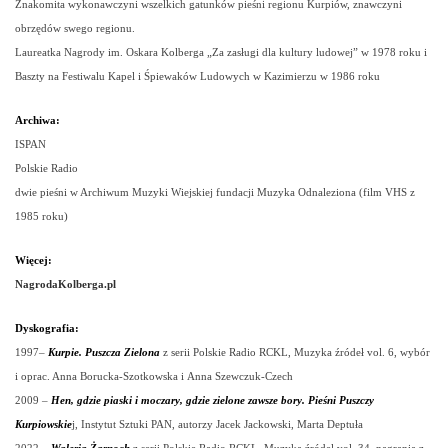
Znakomita wykonawczyni wszelkich gatunków pieśni regionu Kurpiów, znawczyni
obrzędów swego regionu.
Laureatka Nagrody im. Oskara Kolberga „Za zasługi dla kultury ludowej” w 1978 roku i
Baszty na Festiwalu Kapel i Śpiewaków Ludowych w Kazimierzu w 1986 roku
Archiwa:
ISPAN
Polskie Radio
dwie pieśni w Archiwum Muzyki Wiejskiej fundacji Muzyka Odnaleziona (film VHS z
1985 roku)
Więcej:
NagrodaKolberga.pl
Dyskografia:
1997
–
Kurpie. Puszcza Zielona
z serii Polskie Radio RCKL, Muzyka źródeł vol. 6, wybór
i oprac. Anna Borucka-Szotkowska i Anna Szewczuk-Czech
2009 –
Hen, gdzie piaski i moczary, gdzie zielone zawsze bory. Pieśni Puszczy
Kurpiowskie
j, Instytut Sztuki PAN, autorzy Jacek Jackowski, Marta Deptuła