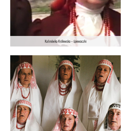
Kalinówka Królewska – śpiewaczki
Kalinówka Królewska – śpiewaczki