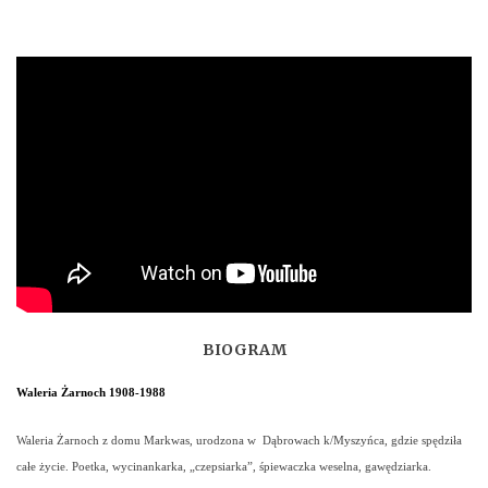
BIOGRAM
Waleria Żarnoch 1908-1988
Waleria Żarnoch z domu Markwas, urodzona w Dąbrowach k/Myszyńca, gdzie spędziła
całe życie. Poetka, wycinankarka, „czepsiarka”, śpiewaczka weselna, gawędziarka.