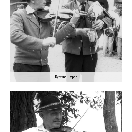
Rydzyna – kapela
Rydzyna – kapela